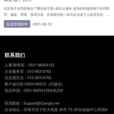
以定电子合同是集合了腾讯电子签+易信云服务 提供的快捷的电子合同撰
写、修改、审阅、技术分发、在线签约的一款为企业及个人提供安全、便
捷的电子合同签约及证据保存服务的产品。您可以在实名认证的前提下，
企业管理软件
2021-08-13
与约定方完成线上签约，并将签约过程进行存证保全以确保签约公信力。
我们为企业用户提供 SaaS 版和集成版两类接入方式，为个人用户提供小
程序端及H5端的流畅体验。腾讯电子签致力于降低您的运营成本，提升
多端签署效率。
联系我们
人事/财务部：0531-88554123
企业服务部：010-86316763
北京易至信：010-86316763
客户成功部18354166215（同微信）
投诉举报：0531-88554123分机230
联系邮箱：Support@Qiangbi.net
企业地址：济南市历下区大东路 30号 T2 (科创金融中心明湖A