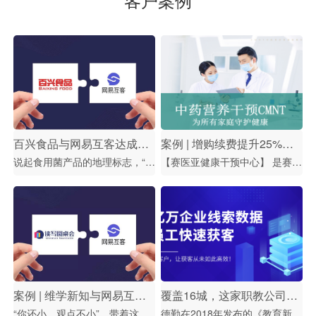
百兴食品与网易互客达成合作 开启“数字化卖菇”新时代
案例 | 增购续费提升25%，医疗健康企业如何打造新型销售模型
说起食用菌产品的地理标志，“庆元香菇”可谓久负盛名、家喻户晓。而谈到菌类食品企业，“浙江百兴食品有限公司”（以下简称“百兴食品”）无疑是行业中的佼佼者。 从1996年创立至今，百兴食品的产业链覆盖至方方面面：创新与研发、生产栽培、加工、市场和服务、品牌，既有to B的业务，也有to C的业
【赛医亚健康干预中心】 是赛医旗下一家专门针对40岁以上慢病高发人群，整合、应用前沿的中药营养干预技术，建立的提供健康数字数据跟踪、亚健康管理及整体方案的机构。我们通过对身体健康各项关键指标的变化趋势，运用中医 “未病防治、既病防变、愈后防复”的理念，以非药物疗法为核心(国家中医药管理局亚健康干预技术实验室
案例 | 维学新知与网易互客达成合作，以内容营销为抓手挖掘思辨教育的市场空间
覆盖16城，这家职教公司如何利用营销数字化为业绩提效？| 客户案例
“你还小，观点不小”，带着这样的初心和愿景，杭州维学新知网络科技有限公司创立“读写圆桌会”，为3-7年级的孩子提供思辨课程。这是属于创始人周枫的教育梦：打破应试教育下追求标准答案的模式，帮助孩子学会思考，成为思考的朋友。 相比效果更立竿见影的学科类培训课程，素质教育尤其是思辨教育类课程在国
德勤在2018年发布的《教育新时代》报告中预测，至2020年，中国职业教育市场规模将达1.24万亿元，占教育总市场的37%。 在这万亿市场之下，易思训教育专注IT技术人才培训板块，致力于成为该领域的头部玩家。 易思训的课程服务包含小班授课、线下面授