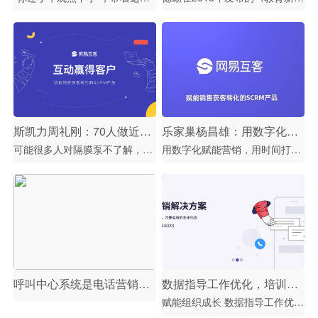
斯凯力周礼刚：70人做近亿产值，而我只想做个「懒人」| 客户案例
乐家巢杨昌雄：用数字化赋能营销，用时间打磨百年品牌 | 客户案例
可能很多人对隔膜泵不了解，这是一种动力设备的控制型装置，多用于能源、化工领域，辅助材料的切割工艺。 目前斯凯力的营收规模已近1亿，而整个公司仅70余人，人均产值放眼整个中国制造业也是不俗的成绩。而这个成绩的背后，有避开红海市场的战略决策，也有周总对营销和管理的战术巧思。
用数字化赋能营销，用时间打磨百年品牌
呼叫中心系统是电话营销的好帮手
数据指导工作优化，培训助力员工成长
赋能组织成长 数据指导工作优化，培训助力员工成长 360°数据报表：从过程到结果，全流程数据支撑团队工作优化 员工能力图谱：关注员工个人数据，呈现销售贡献度和能力模型 培训赋能：网易课程资源，销售专属培训，帮助每个员工快速成长