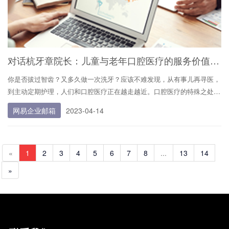
对话杭牙章院长：儿童与老年口腔医疗的服务价值驱动 | 口腔行业观察
你是否拔过智齿？又多久做一次洗牙？应该不难发现，从有事儿再寻医，
到主动定期护理，人们和口腔医疗正在越走越近。口腔医疗的特殊之处，
在于它兼具医疗和消费的双重属性，既要满足相关疾病预防和诊疗的严肃
网易企业邮箱
2023-04-14
需求，又要提供保健、美容等消费类医疗服务。艾瑞咨询最新的发布数据
显示，2021 年我国口腔医疗服务市场规模约为 1507 亿元，...
«
1
2
3
4
5
6
7
8
...
13
14
»