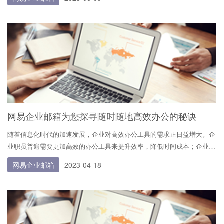
（参考模板） 本授权书声明： 公司（工厂）的（法人代表姓名、职务）
接全球员工的关键工具，确保信息即时传递，维持高效运作。
代表本公司（工厂）授权（被授权人的姓名、职...
综上所述，企业邮箱的价值体现在提升沟通效率、增强品牌形象、保证信
息安全、促进团队协作等多个方面，是现代企业不可或缺的通信基础设
施。
网易企业邮箱为您探寻随时随地高效办公的秘诀
随着信息化时代的加速发展，企业对高效办公工具的需求正日益增大。企
业职员普遍需要更加高效的办公工具来提升效率，降低时间成本；企业管
理人员则需要完善的、专业的技术支持来保障信息化工具的稳定使用。接
网易企业邮箱
2023-04-18
下来，我们将为您探秘名企精英保持随时随地高效办公的秘诀。 网易企
业邮箱作为国内领先的信息...