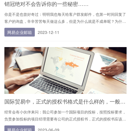
企业邮箱后缀都能提升企业的品牌识别度。
销冠绝对不会告诉你的一些秘密……
你是不是也曾好奇过：明明我也每天给客户群发邮件，也第一时间回复了
业务推广与营销：企业邮箱常用于发送新闻稿、产品更新、促销信息或定
客户的询盘，辛辛苦苦每天做这么多，但是为什么就是不成单呢？为什么
期通讯，帮助公司有效地触达目标受众，进行市场推广和品牌建设。
那些销冠看起来毫不费力，却业绩稳稳地居高不下？ 原因是，你可能不
网易企业邮箱
2023-12-11
会“运营”你的客户。 今天就为大家带来一些外贸销冠绝对不会告诉你的一
文件共享与管理：大多数企业邮箱服务支持大附件发送或云存储集成，便
些小秘密，敲黑板坐直听！文末可领电子...
于团队成员之间分享工作文件、报告和资料，提高工作效率。
日程管理与会议安排：结合日历功能，企业邮箱可以帮助员工安排会议、
设置提醒、邀请同事参加活动等，有效管理个人及团队的时间和日程。
安全管理与合规性：企业邮箱通常配备有高级的安全措施，如反垃圾邮
件、防病毒保护、数据加密以及符合行业规定的邮件存档功能，确保通信
安全并满足法律法规要求。
国际贸易中，正式的授权书格式是什么样的，一般包括哪些内容?
统一形象与品牌塑造：所有员工使用同一域名的邮箱地址，对外传达了一
经常会有小伙伴来问：我公司参加一个国际项目的投标，按照投标要求，
致性和专业性，有助于塑造和强化品牌形象。
负责参加投标的项目经理需要有公司的正式授权书，正式的授权书应该包
括哪些内容？今天就为大家提供中英授权书模板，仅供参考。授权书格式
远程工作与全球化运营：特别是在当前远程办公趋势下，企业邮箱成为连
网易企业邮箱
2023-06-09