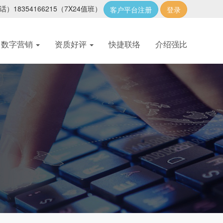
话）18354166215
（7X24值班）
客户平台注册
登录
数字营销
资质好评
快捷联络
介绍强比