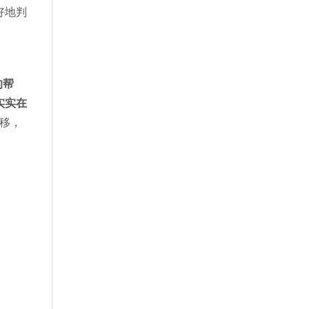
好地判
的帮
实实在
移，