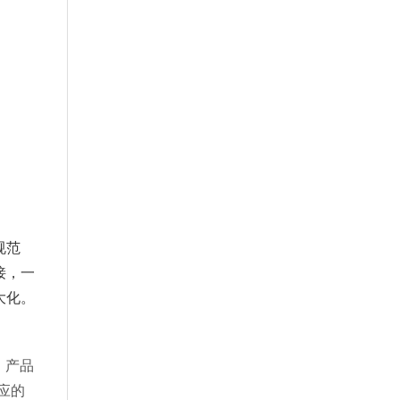
规范
接，一
大化
。
、产品
应的