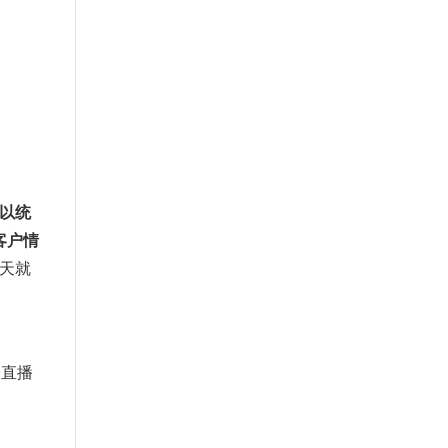
以统
客户情
天就
身直播