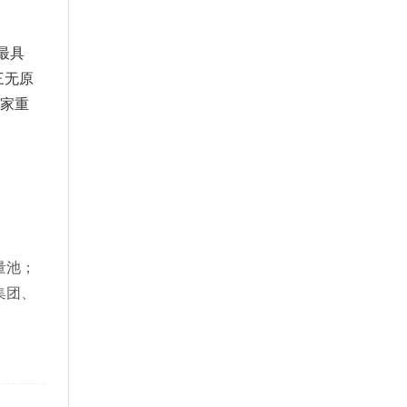
最具
三无原
国家重
量池；
集团、