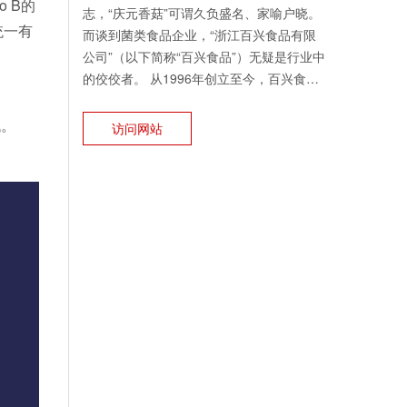
 B的
志，“庆元香菇”可谓久负盛名、家喻户晓。
统一有
而谈到菌类食品企业，“浙江百兴食品有限
公司”（以下简称“百兴食品”）无疑是行业中
的佼佼者。 从1996年创立至今，百兴食品
的产业链覆盖至方方面面：创新与研发、生
产栽培、加工、市场和服务、品牌，既有to
代。
访问网站
B的业务，也有to C的业